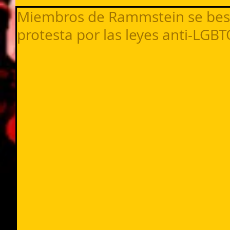
Miembros de Rammstein se bes
protesta por las leyes anti-LGB