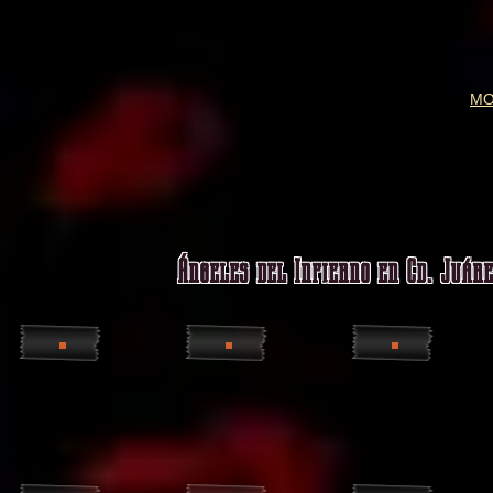
MO
Ángeles del Infierno en Cd. Juáre