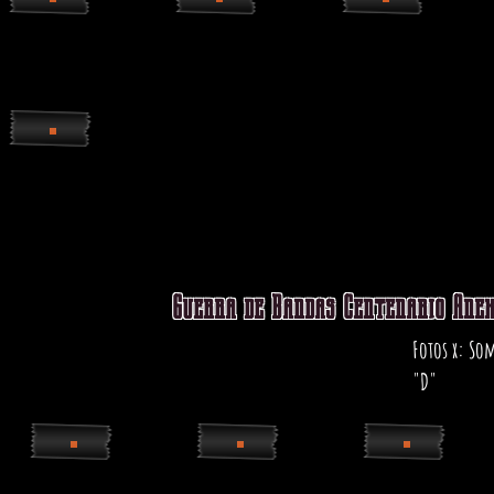
Guerra de Bandas Centenario Anex
Fotos x: Som
"D"