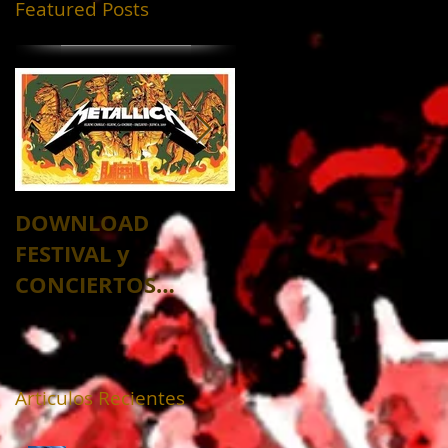
Featured Posts
DOWNLOAD
DESCANSA EN PAZ
FESTIVAL y
MAESTRO HUIZAR 
CONCIERTOS
💖
VIRTUALES 2020
Articulos Recientes