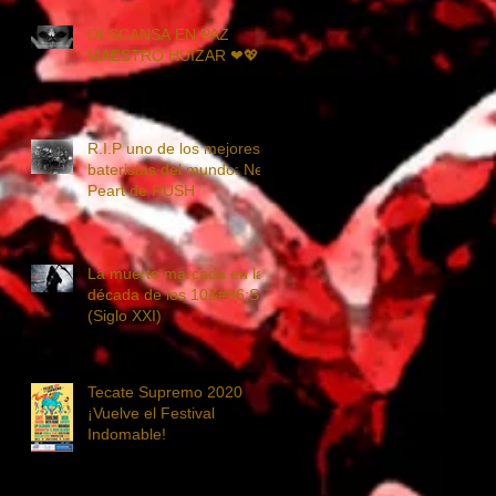
DESCANSA EN PAZ
MAESTRO HUIZAR ❤💖
R.I.P uno de los mejores
bateristas del mundo: Neil
Peart de RUSH
La muerte marcada en la
década de los 10&#96;S
(Siglo XXI)
Tecate Supremo 2020
¡Vuelve el Festival
Indomable!