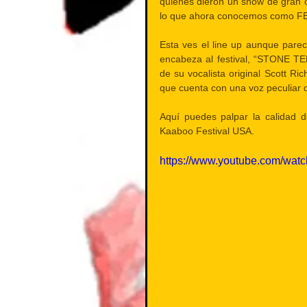
quienes dieron un show de gran ca
lo que ahora conocemos como 
Esta ves el line up aunque parec
encabeza al festival, “STONE T
de su vocalista original Scott Ric
que cuenta con una voz peculiar q
Aquí puedes palpar la calidad d
Kaaboo Festival USA.
https://www.youtube.com/wa