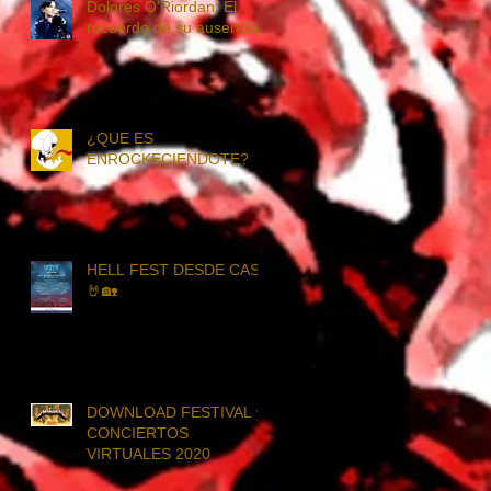
Dolores O'Riordan: El
recuerdo de su ausencia.
¿QUE ES
ENROCKECIENDOTE?
HELL FEST DESDE CASA
🤘🏡
DOWNLOAD FESTIVAL y
CONCIERTOS
VIRTUALES 2020