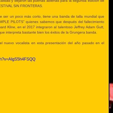
lidad y dejaron las puertas abiertas para la segunda edición de 
FESTIVAL SIN FRONTERAS.
e ser un poco más corto, tiene una banda de talla mundial que 
EMPLE PILOTS” quienes sabemos que después del fallecimiento 
hard Kline, en el 2017 integraron al talentoso Jeffrey Adam Gutt, 
ue interpreta bastante bien los éxitos de la Grungera banda.
el nuevo vocalista en esta presentación del año pasado en el 
tch?v=AIgS5h4FSQQ