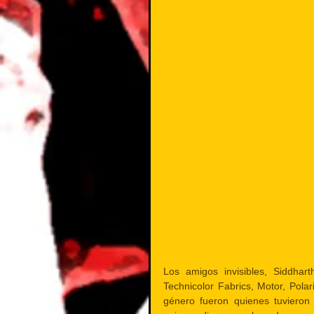
Los amigos invisibles, Siddhart
Technicolor Fabrics, Motor, Pola
género fueron quienes tuvieron