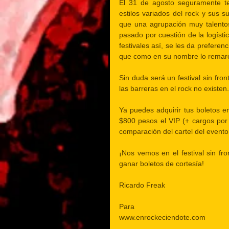
El 31 de agosto seguramente te
estilos variados del rock y sus 
que una agrupación muy talentosa
pasado por cuestión de la logísti
festivales así, se les da prefer
que como en su nombre lo remarca
Sin duda será un festival sin fro
las barreras en el rock no existen.
Ya puedes adquirir tus boletos e
$800 pesos el VIP (+ cargos por 
comparación del cartel del evento
¡Nos vemos en el festival sin fr
ganar boletos de cortesía!
Ricardo Freak
Para
www.enrockeciendote.com