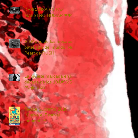
DESCANSA EN PAZ
MAESTRO HUIZAR ❤💖
R.I.P uno de los mejores
bateristas del mundo: Neil
Peart de RUSH
La muerte marcada en la
década de los 10&#96;S
(Siglo XXI)
Tecate Supremo 2020
¡Vuelve el Festival
Indomable!