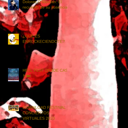
Dolores O'Riordan: El
recuerdo de su ausencia.
¿QUE ES
ENROCKECIENDOTE?
HELL FEST DESDE CASA
🤘🏡
DOWNLOAD FESTIVAL y
CONCIERTOS
VIRTUALES 2020