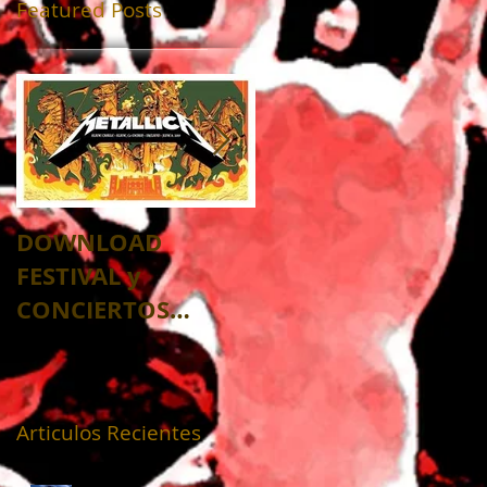
Featured Posts
DOWNLOAD
DESCANSA EN PAZ
FESTIVAL y
MAESTRO HUIZAR 
CONCIERTOS
💖
VIRTUALES 2020
Articulos Recientes