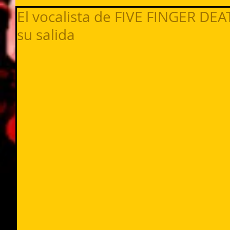
El vocalista de FIVE FINGER D
su salida