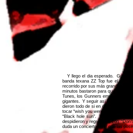
Y llego el dia esperado. Guns n Ros
banda texana ZZ Top fue el encarg
recorrido por sus más grandes éxit
minutos bastaron para que el escen
Tunes, los Gunners empezaron a tom
gigantes. Y seguir así un recorrido 
dieron todo de si en donde recorrier
tocar “wish you were here” de Pink F
“Black hole sun”. “Layla” de Eric 
despidieron y regresaron con “Don’t 
duda un concierto en el que las pos