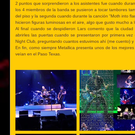
2 puntos que sorprendieron a los asistentes fue cuando durant
los 4 miembros de la banda se pusieron a tocar tambores tam
del piso y la segunda cuando durante la canción “Moth into fl
hicieron figuras luminosas en el aire, algo que gusto mucho a l
Al final cuando se despidieron Lars comento que la ciudad 
abrirles las puertas cuando se presentaron por primera vez 
Night Club, preguntando cuantos estuvimos ahí (me cuento) y
En fin, como siempre Metallica presenta unos de los mejore
veían en el Paso Texas.